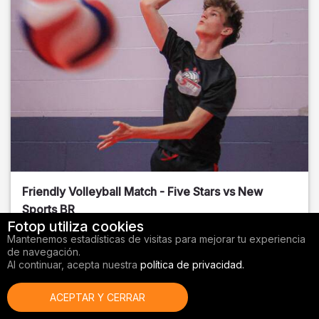
Friendly Volleyball Match - Five Stars vs New
Sports BR
Fotop utiliza cookies
Orange County
, FL
Mantenemos estadísticas de visitas para mejorar tu experiencia
de navegación.
01/14/2026
Al continuar, acepta nuestra
política de privacidad.
Voleibol
ACEPTAR Y CERRAR