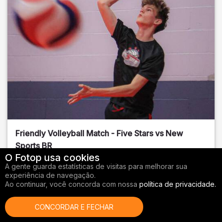
Friendly Volleyball Match - Five Stars vs New
Sports BR
O Fotop usa cookies
Orange County
, FL
A gente guarda estatísticas de visitas para melhorar sua
experiência de navegação.
01/14/2026
Ao continuar, você concorda com nossa
política de privacidade.
Vôlei
CONCORDAR E FECHAR