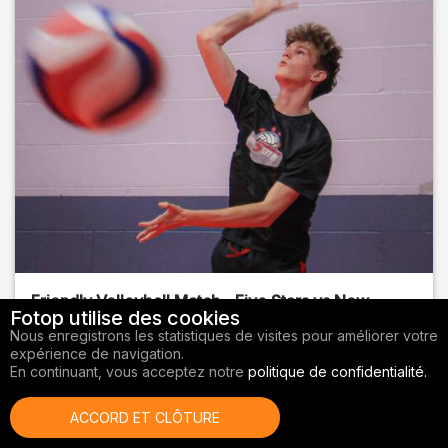
Friendly Volleyball Match - Five Stars vs New
Fotop utilise des cookies
Sports BR
Nous enregistrons les statistiques de visites pour améliorer votre
expérience de navigation.
Orange County
, FL
En continuant, vous acceptez notre
politique de confidentialité.
01/14/2026
ACCORD ET CLÔTURE
Volley-ball