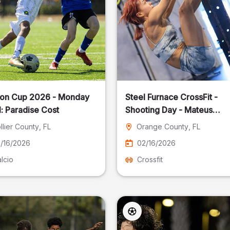
on Cup 2026 - Monday
Steel Furnace CrossFit -
: Paradise Cost
Shooting Day - Mateus
Pereira Fotografia
llier County
, FL
Orange County
, FL
/16/2026
02/16/2026
lcio
Crossfit