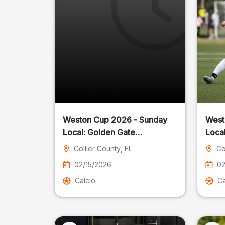
Weston Cup 2026 - Sunday
West
Local: Golden Gate
Community Park
Collier County
, FL
Co
02/15/2026
02
Calcio
Ca