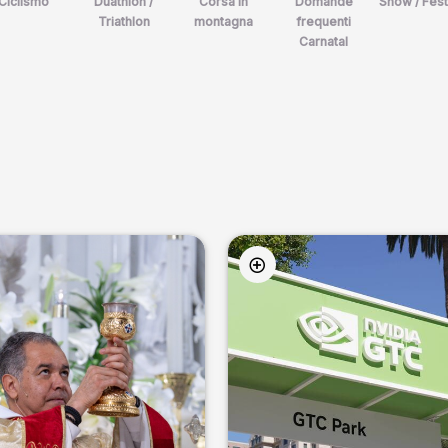
Ciclismo
Duathlon /
Corsa in
Domande
Show / Fest
Triathlon
montagna
frequenti
Carnatal