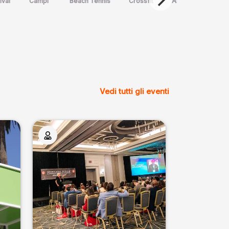
ival
Campi
Beach Tennis
Crossfit
Arte Marziale
Spo
Vedi tutti gli eventi