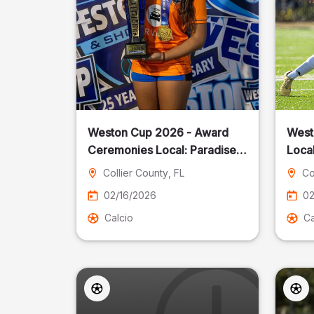
Weston Cup 2026 - Award
West
Ceremonies Local: Paradise
Local
Cost
Collier County
, FL
Co
02/16/2026
02
Calcio
Ca