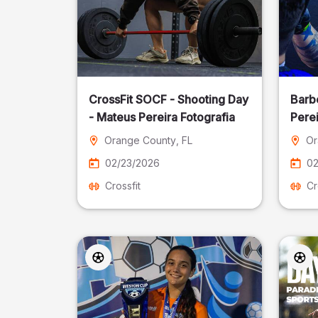
CrossFit SOCF - Shooting Day
Barb
- Mateus Pereira Fotografia
Perei
Orange County
, FL
Or
02/23/2026
02
Crossfit
Cr