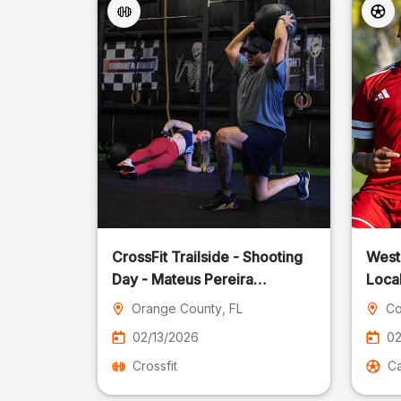
CrossFit Trailside - Shooting
West
Day - Mateus Pereira
Local
Fotografia
Orange County
, FL
Co
02/13/2026
02
Crossfit
Ca