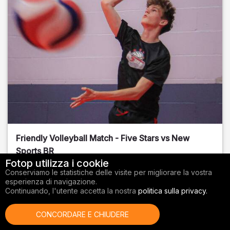
Friendly Volleyball Match - Five Stars vs New
Sports BR
Fotop utilizza i cookie
Orange County
, FL
Conserviamo le statistiche delle visite per migliorare la vostra
esperienza di navigazione.
01/14/2026
Continuando, l'utente accetta la nostra
politica sulla privacy.
Pallavolo
CONCORDARE E CHIUDERE