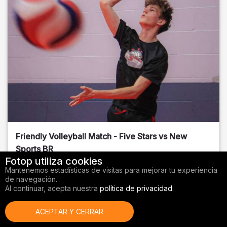
Friendly Volleyball Match - Five Stars vs New
Sports BR
Fotop utiliza cookies
Orange County
, FL
Mantenemos estadísticas de visitas para mejorar tu experiencia
de navegación.
01/14/2026
Al continuar, acepta nuestra
política de privacidad.
Voleibol
ACEPTAR Y CERRAR