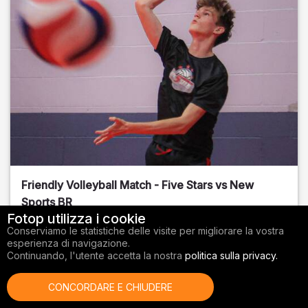
Friendly Volleyball Match - Five Stars vs New
Sports BR
Fotop utilizza i cookie
Orange County
, FL
Conserviamo le statistiche delle visite per migliorare la vostra
esperienza di navigazione.
01/14/2026
Continuando, l'utente accetta la nostra
politica sulla privacy.
Pallavolo
CONCORDARE E CHIUDERE